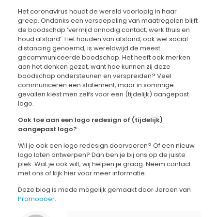
Het coronavirus houdt de wereld voorlopig in haar
greep. Ondanks een versoepeling van maatregelen blijft
de boodschap ‘vermijd onnodig contact, werk thuis en
houd afstand’. Het houden van afstand, ook wel social
distancing genoemd, is wereldwijd de meest
gecommuniceerde boodschap. Het heeft ook merken
aan het denken gezet, want hoe kunnen zij deze
boodschap ondersteunen en verspreiden? Veel
communiceren een statement, maar in sommige
gevallen kiest men zelfs voor een (tijdelijk) aangepast
logo.
Ook toe aan een logo redesign of (tijdelijk)
aangepast logo?
Wil je ook een logo redesign doorvoeren? Of een nieuw
logo laten ontwerpen? Dan ben je bij ons op de juiste
plek. Wat je ook wilt, wij helpen je graag. Neem contact
met ons of kijk hier voor meer informatie.
Deze blog is mede mogelijk gemaakt door Jeroen van
Promoboer
.